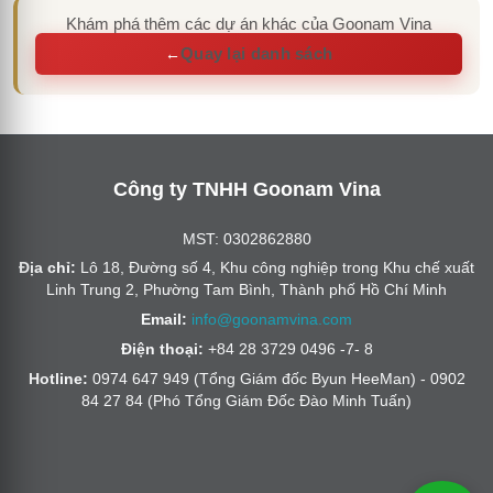
Khám phá thêm các dự án khác của Goonam Vina
Quay lại danh sách
←
Công ty TNHH Goonam Vina
MST: 0302862880
Địa chỉ:
Lô 18, Đường số 4, Khu công nghiệp trong Khu chế xuất
Linh Trung 2, Phường Tam Bình, Thành phố Hồ Chí Minh
Email:
info@goonamvina.com
Điện thoại:
+84 28 3729 0496 -7- 8
Hotline:
0974 647 949 (Tổng Giám đốc Byun HeeMan) - 0902
84 27 84 (Phó Tổng Giám Đốc Đào Minh Tuấn)