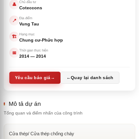
Chủ đầu tư
👤
Coteccons
Địa điểm
📍
Vung Tau
Hạng mục
🏗️
Chung cư-Phức hợp
Thời gian thực hiện
📅
2014
—
2014
Yêu cầu báo giá
→
←
Quay lại danh sách
Mô tả dự án
Tổng quan và điểm nhấn của công trình
Cửa thép/ Cửa thép chống cháy