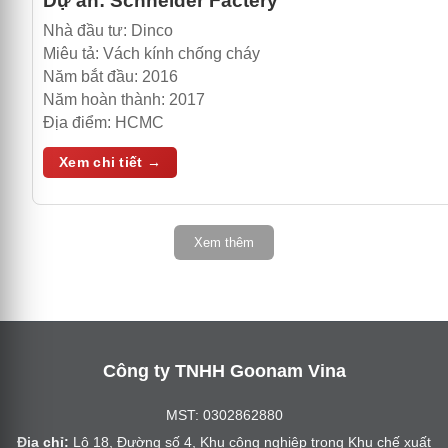
Dự án:
Schneider Factery
Nhà đầu tư:
Dinco
Miêu tả:
Vách kính chống cháy
Năm bắt đầu:
2016
Năm hoàn thành:
2017
Địa điểm:
HCMC
Xem chi tiết →
Xem thêm
Công ty TNHH Goonam Vina
MST: 0302862880
Địa chỉ:
Lô 18, Đường số 4, Khu công nghiệp trong Khu chế xuất