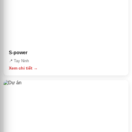
S-power
📍
Tay Ninh
Xem chi tiết →