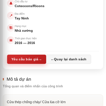
Chủ đầu tư
👤
Coteccons/Ricons
Địa điểm
📍
Tay Ninh
Hạng mục
🏗️
Nhà xưởng
Thời gian thực hiện
📅
2016
—
2016
Yêu cầu báo giá
→
←
Quay lại danh sách
Mô tả dự án
Tổng quan và điểm nhấn của công trình
Cửa thép chống cháy/ Cửa lùa cỡ lớn