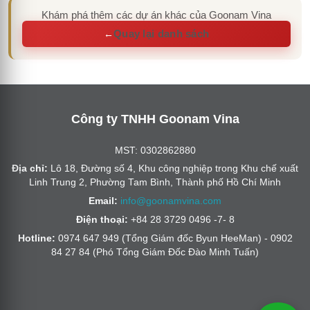
Khám phá thêm các dự án khác của Goonam Vina
Quay lại danh sách
←
Công ty TNHH Goonam Vina
MST: 0302862880
Địa chỉ:
Lô 18, Đường số 4, Khu công nghiệp trong Khu chế xuất
Linh Trung 2, Phường Tam Bình, Thành phố Hồ Chí Minh
Email:
info@goonamvina.com
Điện thoại:
+84 28 3729 0496 -7- 8
Hotline:
0974 647 949 (Tổng Giám đốc Byun HeeMan) - 0902
84 27 84 (Phó Tổng Giám Đốc Đào Minh Tuấn)