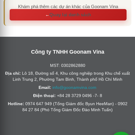
Khám phá thêm các dự án khác của Goonam Vina
Quay lại danh sách
←
Công ty TNHH Goonam Vina
MST: 0302862880
Địa chỉ:
Lô 18, Đường số 4, Khu công nghiệp trong Khu chế xuất
Linh Trung 2, Phường Tam Bình, Thành phố Hồ Chí Minh
Email:
info@goonamvina.com
Điện thoại:
+84 28 3729 0496 -7- 8
Hotline:
0974 647 949 (Tổng Giám đốc Byun HeeMan) - 0902
84 27 84 (Phó Tổng Giám Đốc Đào Minh Tuấn)