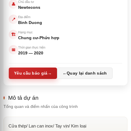
Chủ đầu tư
👤
Newtecons
Địa điểm
📍
Binh Duong
Hạng mục
🏗️
Chung cư-Phức hợp
Thời gian thực hiện
📅
2019
—
2020
Yêu cầu báo giá
→
←
Quay lại danh sách
Mô tả dự án
Tổng quan và điểm nhấn của công trình
Cửa thép/ Lan can inox/ Tay vịn/ Kim loại