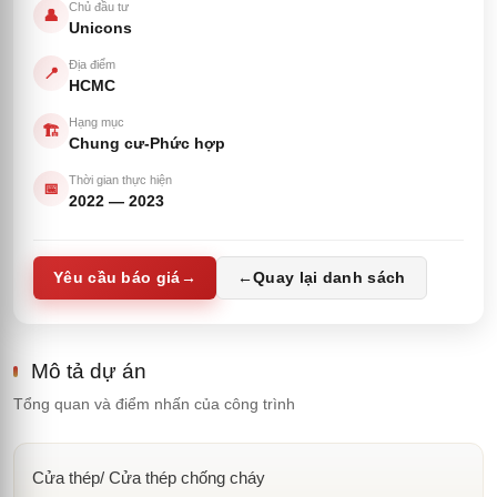
Chủ đầu tư
👤
Unicons
Địa điểm
📍
HCMC
Hạng mục
🏗️
Chung cư-Phức hợp
Thời gian thực hiện
📅
2022
—
2023
Yêu cầu báo giá
→
←
Quay lại danh sách
Mô tả dự án
Tổng quan và điểm nhấn của công trình
Cửa thép/ Cửa thép chống cháy