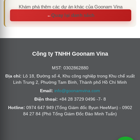
Khám phá thêm các dự án khác của Goonam Vina
Quay lại danh sách
←
Công ty TNHH Goonam Vina
MST: 0302862880
Địa chỉ:
Lô 18, Đường số 4, Khu công nghiệp trong Khu chế xuất
Linh Trung 2, Phường Tam Bình, Thành phố Hồ Chí Minh
Email:
info@goonamvina.com
Điện thoại:
+84 28 3729 0496 -7- 8
Hotline:
0974 647 949 (Tổng Giám đốc Byun HeeMan) - 0902
84 27 84 (Phó Tổng Giám Đốc Đào Minh Tuấn)